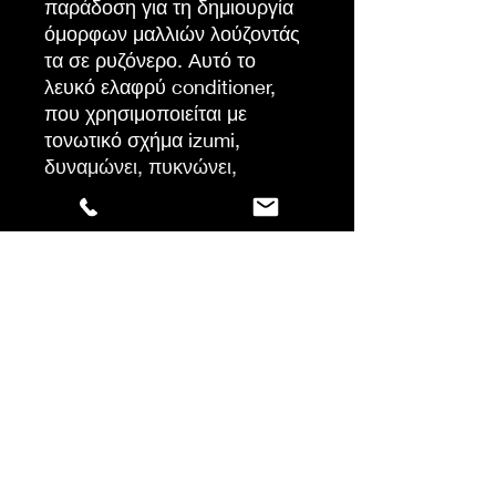
παράδοση για τη δημιουργία
όμορφων μαλλιών λούζοντάς
τα σε ρυζόνερο. Αυτό το
λευκό ελαφρύ conditioner,
που χρησιμοποιείται με
τονωτικό σχήμα izumi,
δυναμώνει, πυκνώνει,
ενυδατώνει και χαρίζει λάμψη
στα μαλλιά*. *Σαμπουάν,
κοντίσιονερ και ορός δοκιμής
οργάνων σε σύγκριση με το
τυπικό σαμπουάν
μετά τον καθαρισμό με
τονωτικό σαμπουάν izumi,
απλώστε σε καθαρά βρεγμένα
μαλλιά, μήκη και άκρες,
αφήστε να δράσει για 5 λεπτά
και ξεβγάλτε. φινίρισμα με
τονωτικό ορό izumi. Σε